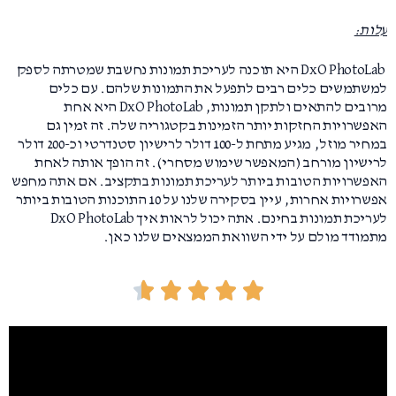
עלות:
DxO PhotoLab היא תוכנה לעריכת תמונות נחשבת שמטרתה לספק
למשתמשים כלים רבים לתפעל את התמונות שלהם. עם כלים
מרובים להתאים ולתקן תמונות, DxO PhotoLab היא אחת
האפשרויות החזקות יותר הזמינות בקטגוריה שלה. זה זמין גם
במחיר מוזל, מגיע מתחת ל-100 דולר לרישיון סטנדרטי וכ-200 דולר
לרישיון מורחב (המאפשר שימוש מסחרי). זה הופך אותה לאחת
האפשרויות הטובות ביותר לעריכת תמונות בתקציב. אם אתה מחפש
אפשרויות אחרות, עיין בסקירה שלנו על 10 התוכנות הטובות ביותר
לעריכת תמונות בחינם. אתה יכול לראות איך DxO PhotoLab
מתמודד מולם על ידי השוואת הממצאים שלנו כאן.
ד





ו
ר
ג