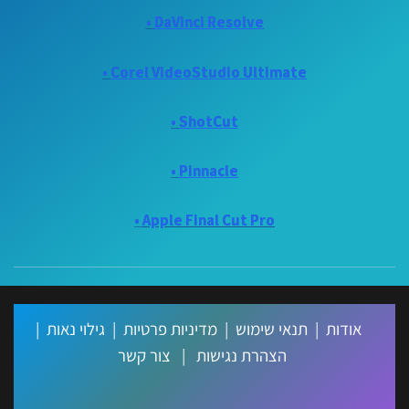
•
DaVinci Resolve
•
Corel VideoStudio Ultimate
•
ShotCut
•
Pinnacle
•
Apple Final Cut Pro
אודות
|
תנאי שימוש
|
מדיניות פרטיות
|
גילוי נאות
|
הצהרת נגישות
|
צור קשר