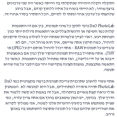
התקלה הקלה היחידה שנתקלתי בה הייתה כאשר היו שני עדכונים
ברצף מהיר; לא הייתי בטוח על איזה ללחוץ קודם, אבל ברגע
שלחצתי על עדכון אחד ונתתי לו לסיים, הכל הסתדר בסדר אחרי זה.
DxO PhotoLab נועד לתקן כל מיני תמונות, בין אם זה התאמות
קלות כמו חשיפה או הדגשות/צללים או התאמות גדולות יותר כגון
הפחתת רעש. ראוי לציין שלמרות שאתה יכול לשלוט באילו תיקונים
להחיל, כמה תיקון אתה מיישם, איך הוא מוחל וכו’, הם לא
עובדים על תמונות RAW – אתה יכול להחיל אותם רק על JPEG (או
TIFF). אתה מתחיל בבחירת תמונת המקור שלך (בין אם באמצעות
ייבוא או על ידי גלישה), ואז אתה מתחיל לבצע התאמות. כאשר כל
התאמה מתבצעת, מוצגת תצוגה מקדימה יחד עם הסבר על מה שהיא
תעשה.
אתה עשוי לחשוב שתוכנית עריכת תמונות ברמה מקצועית כמו DxO
PhotoLab תהיה אסורה למתחילים, אבל היא למעשה לא. הממשק
אולי נראה קצת מאיים בהתחלה, אבל זה באמת לא קשה ללמוד את
הדרך שלך. בנוסף, יש המון משאבים בחוץ אם אתה צריך עזרה; כפי
שציין משתמש אחד בסעיף ההערות שלנו למטה, אני ממליץ לקרוא
את המדריכים שלהם עבור כל תכונה שתרצה להשתמש בה באופן
נרחב.