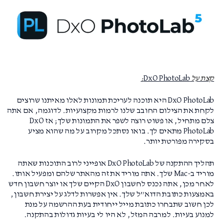
קצת על
DxO PhotoLab
:
DxO PhotoLab היא תוכנה לעריכת תמונות לאלו מאיתנו שרוצים
לקחת את הצילום החובב שלנו לרמות מקצועיות. לדוגמה, אם אתה
צלם מתחיל, או פשוט רוצה לשפר את התמונות שלך; אז DxO
PhotoLab מתאים לך. בואו נסתכל מקרוב על מה שהוא מציע
בסקירה מפורטת יותר.
תהליך ההתקנה של DxO PhotoLab אופייני לרוב התוכנות שאתה
מוריד ב-Mac שלך. אתה מוריד את זה מהאתר שלהם ומפעיל אותו.
לאחר מכן, אתה נכנס לחשבון DxO הקיים שלך או יוצר חשבון חדש
באמצעות כתובת הדוא”ל שלך. אין אפשרות לדלג על יצירת חשבון,
לכן חשוב שתבחרו כתובת מייל ייחודית בעת ההרשמה על מנת
למנוע בעיות. למרבה המזל, לא היו לי בעיות גדולות בהתקנה.