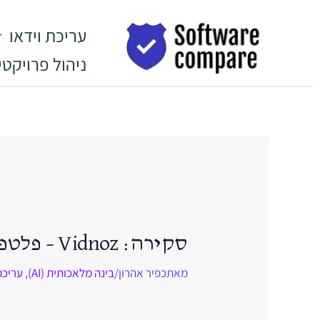
ילוג
לתוכן
תוכן
עריכת וידאו
ניהול פרויקטי
סקירה: Vidnoz – פלטפורמת AI ליצירת סרטוני וידאו
מאת
כפיר אהרון
/
בינה מלאכותית (AI)
,
עריכת