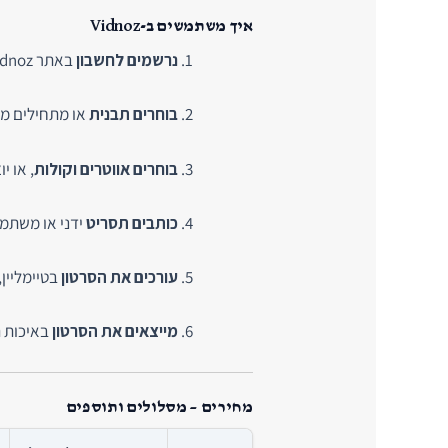
איך משתמשים ב-Vidnoz
נרשמים לחשבון
באתר Vidnoz ובוחרים מסלול (יש גם גרסה חינמית).
בוחרים תבנית
או מתחילים מס
בוחרים אווטרים וקולות
, או י
כותבים תסריט
ידני או משתמ
עורכים את הסרטון
בטיימליין,
מייצאים את הסרטון
באיכות הרצויה (720p א
מחירים – מסלולים ותוספים