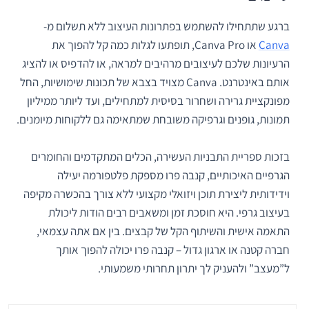
ברגע שתתחילו להשתמש בפתרונות העיצוב ללא תשלום מ-
Canva
או Canva Pro, תופתעו לגלות כמה קל להפוך את
הרעיונות שלכם לעיצובים מרהיבים למראה, או להדפיס או להציג
אותם באינטרנט. Canva מצויד בצבא של תכונות שימושיות, החל
מפונקציית גרירה ושחרור בסיסית למתחילים, ועד ליותר ממיליון
תמונות, גופנים וגרפיקה משובחת שמתאימה גם ללקוחות מיומנים.
בזכות ספריית התבניות העשירה, הכלים המתקדמים והחומרים
הגרפיים האיכותיים, קנבה פרו מספקת פלטפורמה יעילה
וידידותית ליצירת תוכן ויזואלי מקצועי ללא צורך בהכשרה מקיפה
בעיצוב גרפי. היא חוסכת זמן ומשאבים רבים הודות ליכולת
התאמה אישית והשיתוף הקל של קבצים. בין אם אתה עצמאי,
חברה קטנה או ארגון גדול – קנבה פרו יכולה להפוך אותך
ל”מעצב” ולהעניק לך יתרון תחרותי משמעותי.