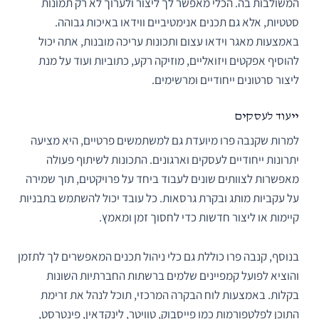
המשולבות בה. הכלי מאפשר לך ליצור ולערוך לא רק תמונות
סטטיות, אלא גם תכנים אנימטיביים ווידאו באיכות גבוהה.
באמצעות מאגר וידאו עצום ותכונות עריכה מובנות, אתה יכול
להוסיף אפקטים ויזואליים, מוזיקה רקע, כתוביות ועוד על מנת
ליצור סרטונים ייחודיים ומרשימים.
ייעוד לעסקים
למרות שקנבה פרו מיועדת גם למשתמשים פרטיים, היא מציעה
יתרונות ייחודיים לעסקים וארגונים. התכונות לשיתוף פעולה
מאפשרות לצוותים שונים לעבוד ביחד על פרויקטים, תוך שמירה
על עקביות מותג ובקרת גרסאות. כל עובד יכול להשתמש בתבניות
קיימות או ליצור חדשות כדי לחסוך זמן ומאמץ.
בנוסף, קנבה פרו כוללת גם כלי ניהול תכנים המאפשרים לך לתזמן
והוציא לפועל קמפיינים שלמים ברשתות החברתיות השונות
בקלות. באמצעות לוח הבקרה המרכזי, תוכל לנהל את זרימת
התוכן לפלטפורמות כמו פייסבוק, טוויטר, לינקדאין, פינטרסט,