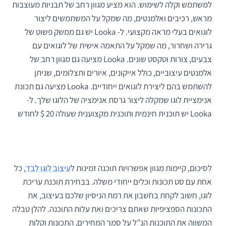
למשתמש וקלה לשימוש. הוא מציע מגוון רחב של תבניות מעוצבות
מראש,
רכיבים ואלמנטים, מה שמקל על המשתמשים ליצור
לוגואים בעלי מראה מקצועי. ל- Looka יש גם ממשק פשוט של
גרירה ושחרור, מה שמקל על התאמה אישית של לוגואים עם
צבעים, צורות וטקסט שונים. Looka מציעה גם מגוון רחב של
אלמנטים עיצוביים, כולל אייקונים, איורים ותצלומים, שניתן
להשתמש בהם ליצירת לוגואים ייחודיים. Looka מציעה גם תכונת
אנימציית לוגו שמקלה ליצור גרסת אנימציה של הלוגו שלך. ל-
Looka יש תוכנית חינמית ותוכנית מקצוענית שעולה 20 $ לחודש
לסיכום, קיימות מגוון אפשרויות תוכנה זמינות ל
עיצוב לוגו לבד
, כל
אחת עם סט תכונות וכלים ייחודי משלה. בבחירת תוכנת עריכת
לוגו, חשוב לקחת בחשבון את רמת הניסיון שלכם בעיצוב, את
התכונות הספציפיות שאתם צריכים ואת עלות התוכנה. להלן טבלה
המשווה את התוכנות הנ”ל על סמך המחירים, התכונות וקלות