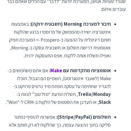
שגורר טעויות אנוש), המערכת יודעת “לדבר” עם הכלים שאתם כבר
עובדים איתם:
חיבור למערכת Morning (חשבונית ירוקה):
באמצעות
אינטגרציה ישירה מהממשק של פרוספרו ברגע שהלקוח
חותם דיגיטלית על ההצעה ב-Prospero -> המערכת תפיק
אוטומטית דרישת תשלום או חשבונית עסקה ב-Morning,
ואפילו תשלח אותה ללקוח. אפס התעסקות ידנית.
אוטומציות מתקדמות עם
Make
:
אם אתם משתמשים ב-
Make (לשעבר אינטגרומט), השמיים הם הגבול. תוכלו
להגדיר שחתימה על עסקה תפתח מיד כרטיס פרויקט ב-
Trello/Monday
, תשלח הודעת “מזל טוב” לצוות ב-
Slack
, או תעדכן את הסטטוס של הלקוח ב-CRM ל-“Won”.
תשלומים (Stripe/PayPal):
אפשרות להוסיף כפתור
סליקה בתוך ההצעה עצמה, כך שהלקוח לא רק חותם אלא