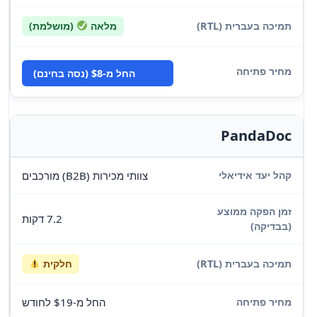
מלאה
(מושלמת)
החל מ-$8 (נסה בחינם)
PandaDoc
צוותי מכירות (B2B) מורכבים
7.2 דקות
חלקית
החל מ-$19 לחודש