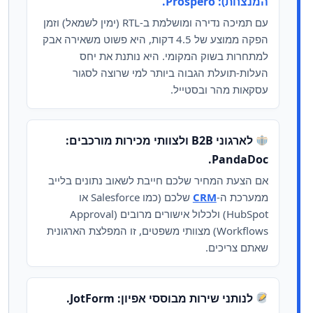
המנצחת): Prospero.
עם תמיכה נדירה ומושלמת ב-RTL (ימין לשמאל) וזמן
הפקה ממוצע של 4.5 דקות, היא פשוט משאירה אבק
למתחרות בשוק המקומי. היא נותנת את יחס
העלות-תועלת הגבוה ביותר למי שרוצה לסגור
עסקאות מהר ובסטייל.
לארגוני B2B ולצוותי מכירות מורכבים:
PandaDoc.
אם הצעת המחיר שלכם חייבת לשאוב נתונים בלייב
ממערכת ה-
CRM
שלכם (כמו Salesforce או
HubSpot) ולכלול אישורים מרובים (Approval
Workflows) מצוותי משפטים, זו המפלצת הארגונית
שאתם צריכים.
לנותני שירות מבוססי אפיון: JotForm.