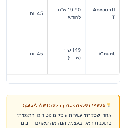
מער
AccountI
19.90 ש"ח
מרג
45 יום
T
לחודש
"סט
ויות
מיו
149 ש"ח
שהנ
iCount
45 יום
(שנתי)
תהי
גדול
3 טעויות שלמדתי בדרך הקשה (ועלו לי בזמן)
אחרי שסקרתי עשרות עוסקים פטורים והתנסיתי
בתוכנות האלו בעצמי, הנה מה שאתם חייבים