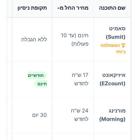
שם התוכנה
מחיר החל מ-
תקופת ניסיון
הזוו
הממ
סאמיט
חינם (עד 10
שפג
(Sumit)
ללא הגבלה
פעולות)
שרק
המשתלמת
עלוי
ביותר
האפ
איזיקאונט
17 ש"ח
חודשיים
המה
(EZcount)
לחודש
חינם
לחי
ה"א
מורנינג
24 ש"ח
30 יום
העי
(Morning)
לחודש
אבל