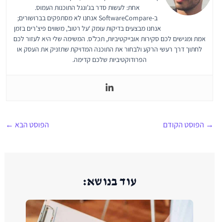
אחת: לעשות סדר בג’ונגל התוכנות העמוס.
ב-SoftwareCompare אנחנו לא מסתפקים בברושורים;
אנחנו מבצעים בדיקות עומק ‘על רטוב’, משווים פיצ’רים בזמן
אמת ומגישים לכם סקירות אובייקטיביות, תכל’ס. המשימה שלי היא לעזור לכם
לחתוך דרך רעשי הרקע ולבחור את התוכנה המדויקת שתזניק את העסק או
הפרודוקטיביות שלכם קדימה.
→
הפוסט הקודם
הפוסט הבא
←
עוד בנושא: