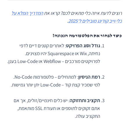
רוצים לדעת איזה כלי מתאים לכם? קראו את
המדריך המלא על
כלי וייב קודינג מובילים ל־2025
.
כיצד לבחור את הפלטפורמה הנכונה?
גודל וסוג הפרויקט
: לאתרים קטנים דיים לדפי
נחיתה, Wix או Squarespace יהיו מצוינים.
לפרויקטים מורכבים – Webflow או Low-Code בענן.
רמת הניסיון
: למתחילים – פלטפורמות No-Code.
למי שמכיר קצת קוד – Low-Code יתן יותר גמישות.
תקציב ותחזוקה
: יש כלים חינמיים/זולים, אך אם
אתם זקוקים לתוספים או תעודת SSL מותאמת,
התקציב עולה.