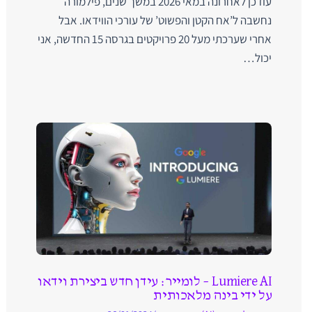
עודכן לאחרונה במאי 2026 במשך שנים, פילמורה
נחשבה ל’אח הקטן והפשוט’ של עורכי הווידאו. אבל
אחרי שערכתי מעל 20 פרויקטים בגרסה 15 החדשה, אני
יכול…
Lumiere AI – לומייר: עידן חדש ביצירת וידאו
על ידי בינה מלאכותית