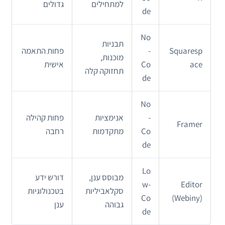
למתחילים
גדולים
de
No
תבניות
Squaresp
-
פחות התאמה
מוכנות,
ace
Co
אישית
תחזוקה קלה
de
No
-
אנימציות
פחות קהילה
Framer
Co
מתקדמות
רחבה
de
Lo
מבוסס ענן,
דורש ידע
w-
Editor
סקלאביליות
בטכנולוגיות
Co
(Webiny)
גבוהה
ענן
de