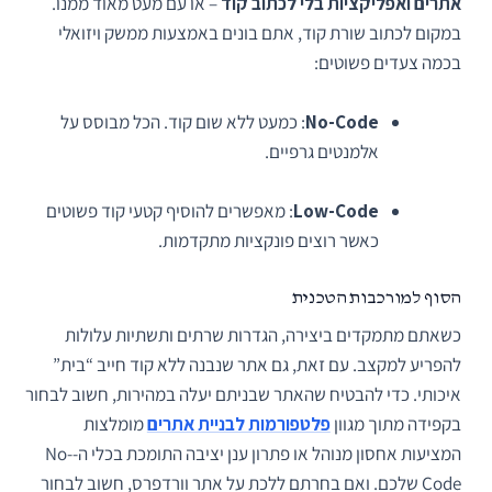
אתרים ואפליקציות בלי לכתוב קוד
– או עם מעט מאוד ממנו.
במקום לכתוב שורת קוד, אתם בונים באמצעות ממשק ויזואלי
בכמה צעדים פשוטים:
No-Code
: כמעט ללא שום קוד. הכל מבוסס על
אלמנטים גרפיים.
Low-Code
: מאפשרים להוסיף קטעי קוד פשוטים
כאשר רוצים פונקציות מתקדמות.
הסוף למורכבות הטכנית
כשאתם מתמקדים ביצירה, הגדרות שרתים ותשתיות עלולות
להפריע למקצב. עם זאת, גם אתר שנבנה ללא קוד חייב “בית”
איכותי. כדי להבטיח שהאתר שבניתם יעלה במהירות, חשוב לבחור
בקפידה מתוך מגוון
פלטפורמות לבניית אתרים
מומלצות
המציעות אחסון מנוהל או פתרון ענן יציבה התומכת בכלי ה-No-
Code שלכם. ואם בחרתם ללכת על אתר וורדפרס, חשוב לבחור