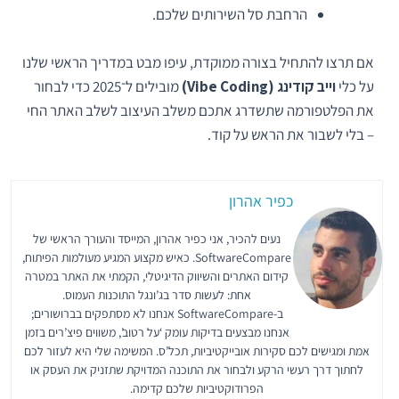
הרחבת סל השירותים שלכם.
אם תרצו להתחיל בצורה ממוקדת, עיפו מבט במדריך הראשי שלנו
על כלי
וייב קודינג (Vibe Coding)
מובילים ל־2025 כדי לבחור
את הפלטפורמה שתשדרג אתכם משלב העיצוב לשלב האתר החי
– בלי לשבור את הראש על קוד.
כפיר אהרון
נעים להכיר, אני כפיר אהרון, המייסד והעורך הראשי של
SoftwareCompare. כאיש מקצוע המגיע מעולמות הפיתוח,
קידום האתרים והשיווק הדיגיטלי, הקמתי את האתר במטרה
אחת: לעשות סדר בג’ונגל התוכנות העמוס.
ב-SoftwareCompare אנחנו לא מסתפקים בברושורים;
אנחנו מבצעים בדיקות עומק ‘על רטוב’, משווים פיצ’רים בזמן
אמת ומגישים לכם סקירות אובייקטיביות, תכל’ס. המשימה שלי היא לעזור לכם
לחתוך דרך רעשי הרקע ולבחור את התוכנה המדויקת שתזניק את העסק או
הפרודוקטיביות שלכם קדימה.