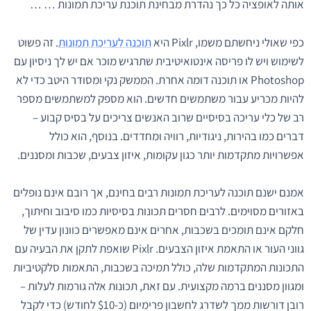
אותה לאופציה כל כך נהדרת מבחינת תוכנת עריכת תמונות … …
כפי שאולי ניחשתם משמו, Pixlr היא
תוכנה לעריכת תמונות
. זה פשוט
לשימוש ויש לו פריסה אינטואיטיבית שתרגיש מוכר אם יש לך ניסיון עם
Photoshop או תוכנה דומה אחרת. הממשק נקי ומסודר היטב כדי לא
להיות מכריע עבור משתמשים חדשים. הוא מספק למשתמשים מספר
רב של כלי עריכה בסיסיים שרוב האנשים צריכים על בסיס קבוע –
דברים כמו בהירות, ניגודיות, רוויה ומחדדים. בנוסף, הוא כולל
אפשרויות מתקדמות יותר כגון עקומות, איזון צבעים, שכבות ומסננים.
אמנם ישנם תוכנה לעריכת תמונות רבים בחינם, אך רובם אינם נופלים
באזורים מסוימים. לרבים חסרים תכונות בסיסיות כמו סיבוב וחיתוך,
חלקם אינם תומכים בשכבות, אחרים אינם מאפשרים כוונון עדין של
גווני העור או התאמת איזון הצבעים. Pixlr שואפת לתקן את הבעיה עם
התכונות המתקדמות שלה, כולל תמיכה בשכבות, התאמות סלקטיביות
ומגוון מסננים ברמה מקצועית. עם זאת, תכונות אלה גורמות לעלות –
רובן דורשות ממך לשדרג לחשבון פרימיום (כ-$10 לחודש) כדי לקבל