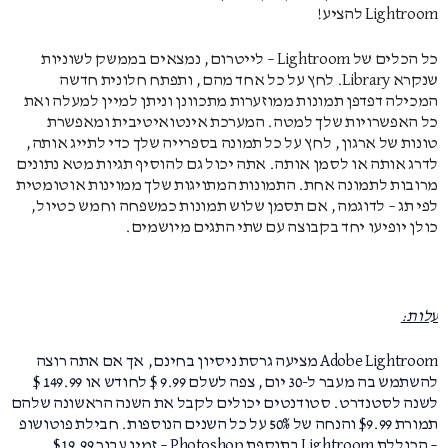
Lightroom להציע!
כל הכלים של Lightroom – לייטרום, נמצאים בממשק לשוניות
שנקרא Library. לחץ על כל אחד מהם, ותפתח חלונית חדשה
המכילה דפדפן תמונות ממוזערות מתכוונן וניתן למיין למעלה ואת
כל האפשרויות שלך למטה. המערכת אינטואיטיבית ומאפשרת
טונות של ארגון, לחץ על כל תמונה בספרייה שלך כדי לתייג אותה,
לדרג אותה או לסמן אותה. אתה יכול גם להוסיף תגיות מטא נתונים
מרובות לתמונה אחת. התמונות המתויגות שלך ממוינות אוטומטית
לפי תג – לדוגמה, אם תסמן שלוש תמונות כמשפחה וחמש כטיול,
כולן יופיעו יחד בקבוצה עם שתי התגים מיושמים.
עלות:
Adobe Lightroom מציעה גרסת ניסיון בחינם, אך אם אתה רוצה
להשתמש בה מעבר ל-30 יום, צפה לשלם 9.99 $ לחודש או 149.99 $
לשנה לסטנדרט. סטודנטים יכולים לקבל את השנה הראשונה שלהם
תמורת $9.99 והנחה של 50% על כל השנים הנוספות. חבילת פוטושופ
– הכוללת Lightroom בתוספת Photoshop – זמין עבור $19.99