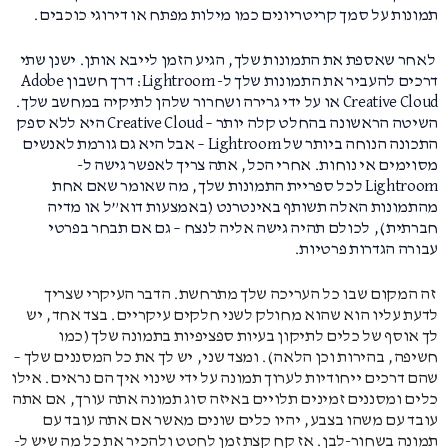
תמונות על סמך קריטריונים כמו מילות מפתח או דירוגי כוכבים.
לאחר שאספת את התמונות שלך, הגיע הזמן לייבא אותן. ישנן שתי
דרכים להעביר את התמונות שלך ל- Lightroom: דרך חשבון Adobe
Creative Cloud או על ידי גרירה ושחרור שלהן לתיקיה במחשב שלך.
השיטה הראשונה בהחלט קלה יותר – Creative Cloud היא ללא ספק
התכונה הנוחה ביותר של Lightroom – אבל היא גם גורמת לאנשים
מסוימים אי נוחות. אחרי הכל, אתה צריך לאפשר גישה ל-
Lightroom לכל ספריית התמונות שלך, מה שאומר שאם אחת
מהתמונות האלה תשותף באינטרנט (באמצעות דוא”ל או מדיה
חברתית), לכולם תהיה גישה אליה לנצח – גם אם תבחר בפרטי
עבורה הגדרות פרטיות.
זה המקום שבו כל העריכה שלך מתרחשת. הדבר העיקרי שצריך
לדעת עליו הוא שהוא מחולק לשני חלקים עיקריים. בצד אחד, יש
לך אוסף של כלים לתיקון בעיות ספציפיות בתמונה שלך (כמו
חשיפה, בהירות וכן הלאה). ומצד שני, יש לך את כל המסננים שלך –
שהם דרכים ייחודיות לערוך תמונה על ידי שינוי איך הם נראים. אילו
כלים ומסננים זמינים תלויים באיזה סוג תמונה אתה עורך, אם אתה
עובד עם משהו בצבע, יהיו כלים שונים מאשר אם אתה עובד עם
תמונה בשחור-לבן. אז קח קצת זמן לחטט ולהכיר את כל מה שיש ל-