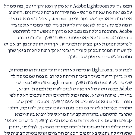
הממשק של Adobe Lightroom הוא מקיף ומאורגן היטב, מה שמקל
על מציאת מה שאתה מחפש – מה שיהווה ברכה לטירונים. העיצוב
אינו מודרני או מלוטש כמו, נניח, Luminar, אבל הוא נראה מאוד
דומה לפוטושופ וזו לא אמורה להיות בעיה למי שמכיר את מוצרי
Adobe .התוכנה כוללת גם מצב לא מקוון המאפשר לך להשתמש
בתמונות גם אם הן לא מאוחסנות בחשבון שלך. תוכנות רבות
לעריכת תמונות אינן מציעות תכונה זו, אך היא חוסכת זמן רב אם יש
לך עשרות תמונות בכונן קשיח חיצוני ואינך רוצה לחכות בזמן שהן
מועלות לשטח האחסון שלך בענן.
למרות ש-Lightroom הוסיפה לאחרונה יותר תכונות אוטומטיות,
היא עדיין ידועה בעיקר בזכות היותה כלי רב עוצמה שמכניסה לך
שליטה על זרימת העבודה שלך. Lightroom משתמשת במה ש-
Adobe מכנה גישה של ארבעה שלבים לעריכת תמונות: ייבוא,
בחירה, פיתוח וייצוא. אתה יכול להתאים את השלבים האלה לפי
הצורך כדי להתאים לצרכים או לסגנון שלך, אבל זה רעיון טוב
שתהיה מערכת כלשהי במקום בעבודה עם תמונות. לדוגמה, ייתכן
שתרצה להשתמש בהגדרות קבועות מראש של ייבוא בעת ייבוא
קבצים חדשים מהמצלמה או מכרטיס הזיכרון שלך, כך שהם ייכנסו
ישירות לתיקיות ספציפיות לגישה מהירה בהמשך. לחלופין, ייתכן
שתעדיף להשתמש באוספים חכמים היוצרים אוטומטית קבוצות של