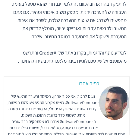
להתמקד בהוראה ובהכוונת התלמידים, תוך שהוא מטפל בעומס
העבודה של הערכה ידנית ומספק משוב איכותי ומהיר. אם אתם
מחפשים לשדרג את שיטות ההערכה שלכם, לשפר את איכות
המשוב ולהבטיח עקביות ואובייקטיביות, מומלץ לבדוק את
המערכת ולשקול את הטמעתה במוסד החינוכי שלכם.
למידע נוסף והדגמות, בקרו באתר של GraderAI והתרשמו
מהפוטנציאל של טכנולוגיית בינה מלאכותית בשירות החינוך.
כפיר אהרון
נעים להכיר, אני כפיר אהרון, המייסד והעורך הראשי של
SoftwareCompare. כאיש מקצוע המגיע מעולמות הפיתוח,
קידום האתרים והשיווק הדיגיטלי, הקמתי את האתר במטרה
אחת: לעשות סדר בג’ונגל התוכנות העמוס.
ב-SoftwareCompare אנחנו לא מסתפקים בברושורים;
אנחנו מבצעים בדיקות עומק ‘על רטוב’, משווים פיצ’רים בזמן
אמת ומגישים לכם סקירות אובייקטיביות, תכל’ס. המשימה שלי היא לעזור לכם