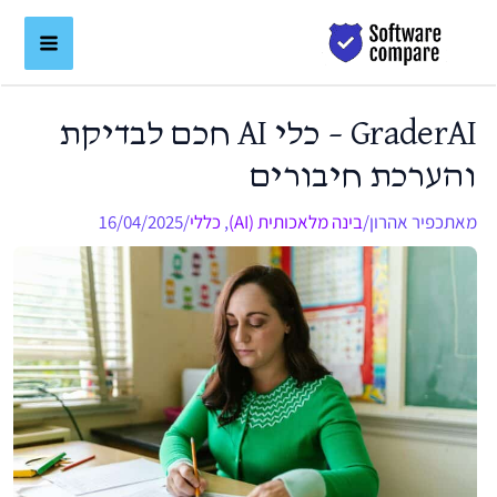
ילוג
לתוכן
תוכן
GraderAI – כלי AI חכם לבדיקת
והערכת חיבורים
מאת
כפיר אהרון
/
בינה מלאכותית (AI)
,
כללי
/
16/04/2025