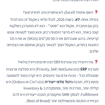
האם אקסל (Excel) לא מספיק טוב לעסק קטן?
במילה אחת:
לא
. בשנת 2026, לנהל מלאי באקסל זה כמו לנהל
בנק עם מחברת. אקסל הוא "סטטי" – הוא לא מתעדכן כשלקוח
קונה באתר, הוא לא מייצר הזמנות רכש, והוא מועד לטעויות אנוש
קריטיות. ברגע שעברתם את ה-50 מק"טים (SKUs) או את ה-10
הזמנות בחודש, האקסל הופך לצוואר בקבוק שחוסם את הצמיחה
שלכם.
מה ההבדל בין מערכת ERP לבין תוכנת ניהול מלאי?
מערכת
ERP
(כמו Priority, SAP, NetSuite) היא מפלצת ארגונית
שמנהלת הכל – מכוח אדם ועד פיננסים. היא יקרה מאוד להטמעה
ומסורבלת. תוכנת
ניהול מלאי ייעודית
(כמו Cin7 או Ordoro) היא
קלילה יותר, מודרנית יותר, ומתמקדת ב-Inventory &
Fulfillment. לעסקי SMB ואיקומרס, תוכנה ייעודית היא לרוב
הבחירה החכמה והמשתלמת יותר (Best of Breed).