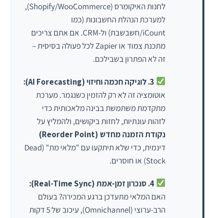
לחנות האיקומרס (Shopify/WooCommerce),
למערכת הנהלת החשבונות (כמו
iCount/חשבשבת) ול-CRM. אם אתם צריכים
מתכנת צמוד או Zapier לכל פעולה בסיסית –
זה לא הפתרון בשבילכם.
3. לוגיקה חכמה וחיזוי (AI Forecasting):
אוטומציה זה לא רק להזמין כשנגמר. מערכת
מתקדמת משתמשת בבינה מלאכותית כדי
לזהות עונתיות, לחזות ביקושים, ולהמליץ על
נקודת הזמנה מחדש (Reorder Point)
דינמית, כדי שלא תיתקעו עם "מלאי מת" (Dead
Stock) או חוסרים.
4. סנכרון זמן-אמת (Real-Time Sync):
האם המלאי מתעדכן ברגע המכירה? בעולם
הרב-ערוצי (Omnichannel), עיכוב של 5 דקות