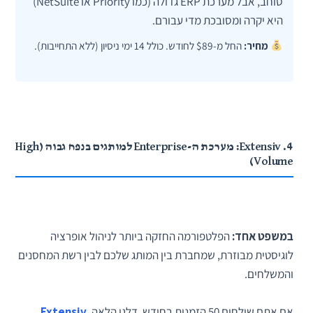
סוחב, אבל מערכת ERP גדולה (כמו Priority או NetSuite)
היא יקרה ומסובכת מדי עבורם.
מחיר:
החל מ-$89 לחודש. כולל 14 ימי ניסיון (ללא התחייבות).
4. Extensiv: מערכת ה-Enterprise למותגים בנפח גבוה (High
Volume)
במשפט אחד:
הפלטפורמה החזקה ביותר לניהול אופרציה
לוגיסטית מבוזרת, שמחברת בין המותג שלכם לבין רשת המחסנים
והמשלחים.
אם אתם שולחים 50 הזמנות בחודש, דלגו הלאה.
Extensiv