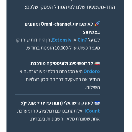
החד-משמעית שלנו לפי המודל העסקי שלכם:
לאימפריות Omni-channel ומותגים
בצמיחה:
לכו על
Cin7
או
Extensiv
. הן היחידות שיחזיקו
מעמד כשתגיעו ל-10,000 הזמנות בחודש.
לדרופשיפינג ולוגיסטיקה מורכבת:
Ordoro
היא המנצחת הבלתי מעורערת. היא
תחזיר את ההשקעה דרך החיסכון בעלויות
השילוח.
לעסק הישראלי (חנות פיזית + אונליין):
ICount
. אל תסתבכו עם רגולציה. קחו מערכת
אחת שסוגרת מלאי וחשבוניות בעברית.