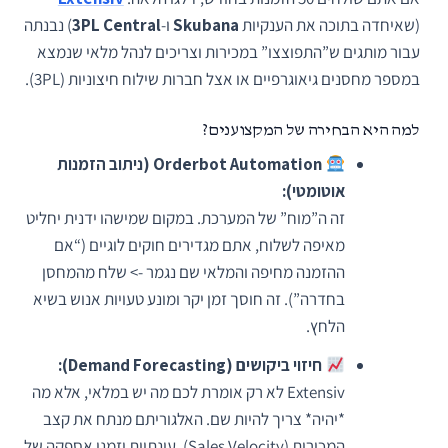
(שאיחדה בתוכה את הענקיות
Skubana
ו-
3PL Central
) נבנתה
עבור מותגים ש”התפוצצו” במכירות וצריכים לנהל מלאי שנמצא
במספר מחסנים גיאוגרפיים או אצל חברות שילוח חיצוניות (3PL).
למה היא הבחירה של המקצוענים?
Orderbot Automation (ניתוב הזמנות
אוטומטי):
זה ה”מוח” של המערכת. במקום שמישהו ידנית יחליט
מאיפה לשלוח, אתם מגדירים חוקים לוגיים (“אם
ההזמנה מחיפה והמלאי שם נגמר -> שלח מהמחסן
בחדרה”). זה חוסך זמן יקר ומונע טעויות אנוש בשיא
הלחץ.
חיזוי ביקושים (Demand Forecasting):
Extensiv לא רק אומרת לכם מה יש במלאי, אלא מה
*יהיה* צריך להיות שם. האלגוריתם מנתח את קצב
המכירות (Sales Velocity), עונתיות וזמני אספקה של