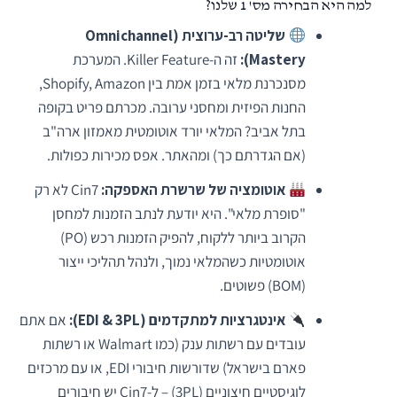
למה היא הבחירה מס' 1 שלנו?
שליטה רב-ערוצית (Omnichannel
Mastery):
זה ה-Killer Feature. המערכת
מסנכרנת מלאי בזמן אמת בין Shopify, Amazon,
החנות הפיזית ומחסני ערובה. מכרתם פריט בקופה
בתל אביב? המלאי יורד אוטומטית מאמזון ארה"ב
(אם הגדרתם כך) ומהאתר. אפס מכירות כפולות.
אוטומציה של שרשרת האספקה:
Cin7 לא רק
"סופרת מלאי". היא יודעת לנתב הזמנות למחסן
הקרוב ביותר ללקוח, להפיק הזמנות רכש (PO)
אוטומטיות כשהמלאי נמוך, ולנהל תהליכי ייצור
(BOM) פשוטים.
אינטגרציות למתקדמים (EDI & 3PL):
אם אתם
עובדים עם רשתות ענק (כמו Walmart או רשתות
פארם בישראל) שדורשות חיבורי EDI, או עם מרכזים
לוגיסטיים חיצוניים (3PL) – ל-Cin7 יש חיבורים