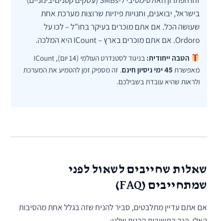
זהו הפתרון האולטימטיבי ל-SMBs (עסקים קטנים-בינוניים)
בישראל, יבואנים, וחנויות פיזיות שרוצות מערכת אחת
שעושה הכל. אם אתם מוכרים בעיקר בחו”ל – לכו על
Ordoro. אם אתם מוכרים בארץ – ICount היא המלכה.
הטבה ייחודית:
בניגוד לסטנדרט העולמי (14 יום), ICount
מאפשרת
45 ימי ניסיון חינם
. זה מספיק זמן להטמיע את המערכת
ולראות שהיא עובדת בשבילכם.
שאלות שחייבים לשאול לפני
שמתחייבים (FAQ)
אם אתם עדיין מתלבטים, סביר להניח שזה בגלל אחת מהסיבות
האלו. הנה התשובות הכנות שלנו: