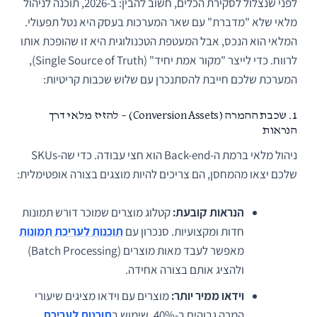
לפני שנצלול לסקירת הכלים, חשוב להבין: ב-2026, תוכנה לניהול
מלאי שלא "מדברת" עם שאר המערכות בעסק היא נטל תפעולי.
המלאי הוא הנכס, אבל המעטפת הטכנולוגית היא זו שהופכת אותו
לרווח. כדי לייצר "מקור אמת יחיד" (Single Source of Truth),
המערכת שלכם חייבת להסתנכרן עם שלוש שכבות קריטיות:
1. שכבת ההמרה (Conversion Assets) – להזיז מלאי דרך
הנראות
ניהול מלאי ברמת ה-Back-end הוא חצי עבודה. כדי שה-SKUs
שלכם יצאו מהמחסן, הם צריכים להיות מוצגים בצורה אופטימלית:
הנראות קובעת:
קטלוג מוצרים שמוכר דורש תמונות
חדות ומקצועיות. סנכרון עם
תוכנות לעריכת תמונות
מאפשר לעבד מאות מוצרים (Batch Processing)
ולהציג אותם בצורה אחידה.
וידאו ממיר יותר:
מוצרים עם וידאו מציגים שיעורי
המרה גבוהים ב-40%. שימוש ב
תוכנות לעריכת