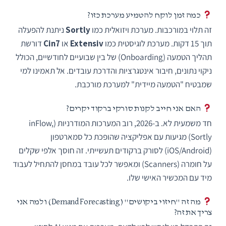
כמה זמן לוקח להטמיע מערכת כזו?
זה תלוי במורכבות. מערכת ויזואלית כמו
Sortly
ניתנת להפעלה
תוך 15 דקות. מערכת לוגיסטית כמו
Extensiv
או
Cin7
דורשת
תהליך הטמעה (Onboarding) של בין שבועיים לחודשיים, הכולל
ניקוי נתונים, חיבור אינטגרציות והדרכת עובדים. אל תאמינו למי
שמבטיח "הטמעה מיידית" למערכת מורכבת.
האם אני חייב לקנות סורקי ברקוד יקרים?
חד משמעית לא. ב-2026, רוב המערכות המודרניות (inFlow,
Sortly) מגיעות עם אפליקציה שהופכת כל סמארטפון
(iOS/Android) לסורק ברקודים תעשייתי. זה חוסך אלפי שקלים
על חומרה (Scanners) ומאפשר לכל עובד במחסן להתחיל לעבוד
מיד עם המכשיר האישי שלו.
מה זה "חיזוי ביקושים" (Demand Forecasting) ולמה אני
צריך את זה?