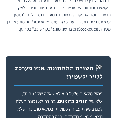
זה ההבדל בין לנחש לבין לדעת. מערכות עם מנוע AI לחיזוי
ביקושים מנתחות היסטוריית מכירות, עונתיות (חגים, בלאק
פריידיי) וזמני אספקה של ספקים. המערכת תגיד לכם: "תזמין
עכשיו 500 יחידות, כי בעוד 3 שבועות המלאי יגמר". זה מונע אובדן
מכירות (Stockouts) ומצד שני מונע "כסף שוכב" במחסן.
השורה התחתונה: איזו מערכת
לגזור ולשמור?
ניהול מלאי ב-2026 הוא לא שאלה של “נוחות”,
אלא של
תזרים מזומנים
. בחירה לא נכונה תעלה
לכם בשעות עבודה כפולות ובמלאי מת. כדי שלא
תצאו מכאן מבולבלים, הנה ההמלצה