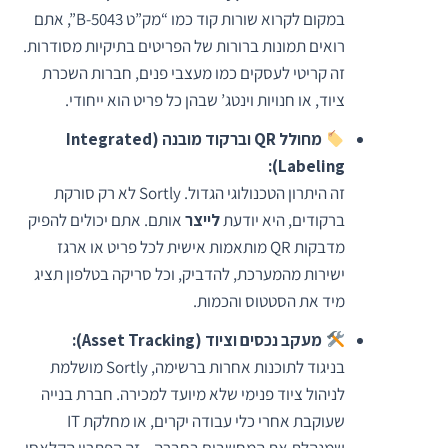
במקום לקרוא שורות קוד כמו “מק”ט 5043-B”, אתם
רואים תמונות ברורות של הפריטים בתיקיות מסודרות.
זה קריטי לעסקים כמו מעצבי פנים, חברות השכרת
ציוד, או חנויות וינטג’ שבהן כל פריט הוא ייחודי.
מחולל QR וברקוד מובנה (Integrated
Labeling):
זה היתרון הטכנולוגי הגדול. Sortly לא רק סורקת
ברקודים, היא יודעת
לייצר
אותם. אתם יכולים להפיק
מדבקות QR מותאמות אישית לכל פריט או ארגז
ישירות מהמערכת, להדביק, וכל סריקה בטלפון תציג
מיד את הסטטוס והכמות.
מעקב נכסים וציוד (Asset Tracking):
בניגוד לתוכנות אחרות ברשימה, Sortly מושלמת
לניהול ציוד פנימי שלא מיועד למכירה. חברת בנייה
שעוקבת אחרי כלי עבודה יקרים, או מחלקת IT
שמנהלת את המחשבים בחברה – זה הפתרון הקלאסי