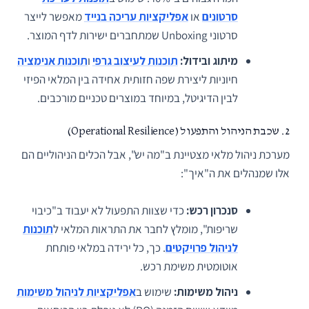
סרטונים
או
אפליקציות עריכה בנייד
מאפשר לייצר
סרטוני Unboxing שמתחברים ישירות לדף המוצר.
מיתוג ובידול:
תוכנות לעיצוב גרפי
ו
תוכנות אנימציה
חיוניות ליצירת שפה חזותית אחידה בין המלאי הפיזי
לבין הדיגיטל, במיוחד במוצרים טכניים מורכבים.
2. שכבת הניהול והתפעול (Operational Resilience)
מערכת ניהול מלאי מצטיינת ב"מה יש", אבל הכלים הניהוליים הם
אלו שמנהלים את ה"איך":
סנכרון רכש:
כדי שצוות התפעול לא יעבוד ב"כיבוי
שריפות", מומלץ לחבר את התראות המלאי ל
תוכנות
לניהול פרויקטים
. כך, כל ירידה במלאי פותחת
אוטומטית משימת רכש.
ניהול משימות:
שימוש ב
אפליקציות לניהול משימות