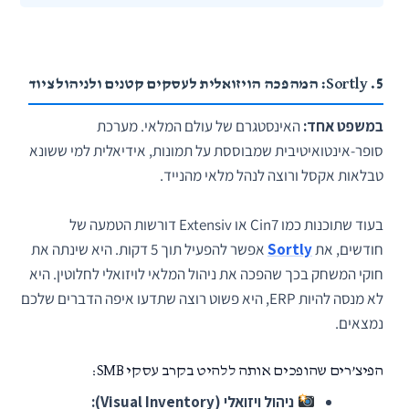
5. Sortly: המהפכה הויזואלית לעסקים קטנים ולניהול ציוד
במשפט אחד:
האינסטגרם של עולם המלאי. מערכת
סופר-אינטואיטיבית שמבוססת על תמונות, אידיאלית למי ששונא
טבלאות אקסל ורוצה לנהל מלאי מהנייד.
בעוד שתוכנות כמו Cin7 או Extensiv דורשות הטמעה של
חודשים, את
Sortly
אפשר להפעיל תוך 5 דקות. היא שינתה את
חוקי המשחק בכך שהפכה את ניהול המלאי לויזואלי לחלוטין. היא
לא מנסה להיות ERP, היא פשוט רוצה שתדעו איפה הדברים שלכם
נמצאים.
הפיצ’רים שהופכים אותה ללהיט בקרב עסקי SMB:
ניהול ויזואלי (Visual Inventory):