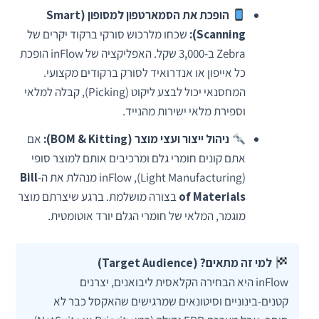
הופכת את הסמארטפון למסופון (Smart
Scanning):
שכחו מלרכוש סורקי ברקוד יקרים של
Zebra ב-3,000 שקל. האפליקציה של inFlow הופכת
כל אייפון או אנדרואיד לסורק ברקודים מקצועי.
המחסנאי יכול לבצע ליקוט (Picking), קבלה למלאי
וספירת מלאי ישירות מהנייד.
ניהול ייצור ועצי מוצר (BOM & Kitting):
אם
אתם קונים חומרי גלם ומרכיבים אותם למוצר סופי
(Light Manufacturing), inFlow מנהלת את ה-
Bill
of Materials
בצורה מושלמת. ברגע שיצרתם מוצר
מוגמר, המלאי של חומרי הגלם יורד אוטומטית.
למי זה מתאים? (Target Audience)
inFlow היא הבחירה הקלאסית ליבואנים, יצרנים
קטנים-בינוניים וסיטונאים שמרגישים שהאקסל כבר לא