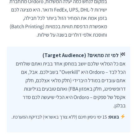
במקום לנחש כמה יעלה המשלוח, Ordoro מתחברת
ישירות ל-FedEx, UPS, DHL ודואר. היא מציגה לכם
בזמן אמת את המחיר הזול ביותר לכל חבילה,
מאפשרת הדפסת תוויות בכמויות (Batch Printing)
וחוסכת אלפי דולרים בשנה על שילוח.
למי זה מתאים? (Target Audience)
אם כל המלאי שלכם יושב במחסן אחד בבית ואתם שולחים
הכל לבד – Ordoro היא "Overkill" בשבילכם. אבל, אם
אתם עובדים במודל היברידי (חלק מלאי אצלכם, חלק
דרופשיפינג, חלק באמזון FBA) ואתם טובעים בגיליונות
אקסל של ספקים – Ordoro היא הכלי שיעשה לכם סדר
בבלגן.
בונוס:
15 ימי ניסיון חינם (ללא צורך באשראי) לבדיקת המערכת.