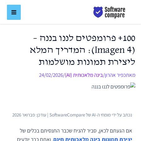
ילוג
לתוכן
תוכן
100+ פרומפטים לננו בננה –
(Imagen 4): המדריך המלא
ליצירת תמונות מושלמות
מאת
כפיר אהרון
/
בינה מלאכותית (AI)
/
24/02/2026
נכתב על ידי מומחי ה-AI של SoftwareCompare | עודכן: פברואר 2026
אם הגעתם לכאן, סביר להניח שכבר התנסיתם בכלים של
יצירת תמונות בינה מלאכותית חינם
, ואתם כבר יודעים