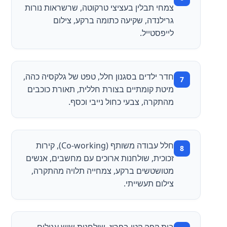
צמחי תבלין בעציצי טרקוטה, שרשראות נורות
גרילנדה, שקיעה כתומה ברקע, צילום
לייפסטייל.
חדר ילדים בסגנון חלל, טפט של גלקסיה כהה,
מיטת קומתיים בצורת חללית, תאורת כוכבים
מהתקרה, צבעי כחול נייבי וכסף.
חלל עבודה משותף (Co-working), קירות
זכוכית, שולחנות ארוכים עם מחשבים, אנשים
מטושטשים ברקע, צמחייה תלויה מהתקרה,
צילום תעשייתי.
בית קפה קטן בפריז, שולחנות שיש עגולים