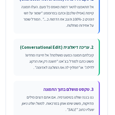
אל תתאמצו לתאר דמות מאפס כל פעם. העלו תמונה
קיימת (אפילו שלכם) וכתבו בפרומפט:
"שמור על תווי
הפנים ב-100% והצב את הדמות ב..."
. המודל שומר
על אחידות מוחלטת.
2. עריכה דיאלוגית (Conversational Edit)
קיבלתם תמונה כמעט מושלמת? אל תייצרו מחדש!
פשוט כתבו למודל בצ'אט:
"תשנה רק את הרקע
ללילה"
או
"תחליף לה את החולצה לאדומה"
.
3. טקסט מושלם בתוך התמונה
ננו בננה שולט בטיפוגרפיה. אם אתם רוצים מילים
מדויקות, פשוט שימו אותן במרכאות. למשל:
שלט ניאון
שעליו כתוב "SALE"
.