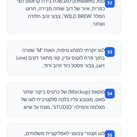
סמל (Emblem) למבשלת בירת קראפט חצי
כפרית, איור של דוב שותה מבירה, חרוט
המלל 'WILD BREW', צבעי זהב חלודה
ושחור.
לוגו יוקרתי למותג טיפוח, האות 'M' שזורה
בתוך פרח לוטוס עדין, קווי מתאר דקים (Line
art), צבעי פסטל ניוד וזהב ורוד.
מוקאפ (Mockup) של כרטיס ביקור שחור
מאט, מוטבע עליו בלכה סלקטיבית לוגו של
מצלמה והמילה 'STUDIO', מונח על שיש.
לוגו וקטורי צבעוני לאפליקציית משלוחים,