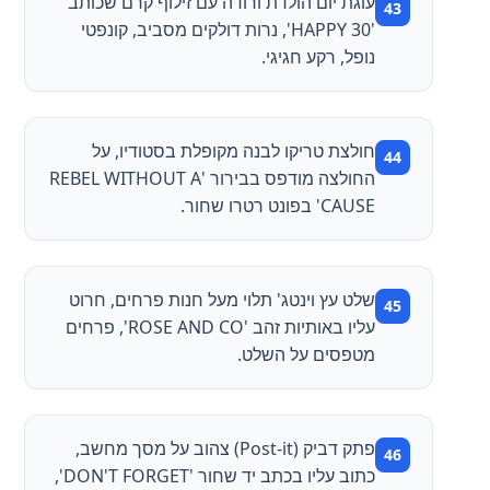
עוגת יום הולדת ורודה עם זילוף קרם שכותב
'HAPPY 30', נרות דולקים מסביב, קונפטי
נופל, רקע חגיגי.
חולצת טריקו לבנה מקופלת בסטודיו, על
החולצה מודפס בבירור 'REBEL WITHOUT A
CAUSE' בפונט רטרו שחור.
שלט עץ וינטג' תלוי מעל חנות פרחים, חרוט
עליו באותיות זהב 'ROSE AND CO', פרחים
מטפסים על השלט.
פתק דביק (Post-it) צהוב על מסך מחשב,
כתוב עליו בכתב יד שחור 'DON'T FORGET',