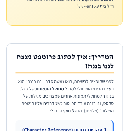
רזולוציית 8K --ar 16:9"
המדריך: איך לכתוב פרומפט מנצח
לננו בננה?
לפני שקופצים לרשימה, בואו נעשה סדר: "ננו בננה" הוא
בעצם הכינוי הוויראלי למודל
מחולל התמונות
של גוגל.
בניגוד למחוללי תמונות אחרים שמצריכים מגילות של
טקסט, ננו בננה עובד הכי טוב כשמדברים אליו ב"שפת
הצילום" (צלמית). הנה 3 חוקי הברזל:
1. עקביות דמויות (Character Reference)