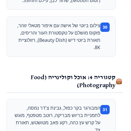
(Motion blur), שחור לבן, פילם 35mm.
צילום ביוטי של אישה עם איפור מטאלי זוהר,
פוקוס מושלם על טקסטורת העור והריסים,
תאורת ביוטי דיש (Beauty Dish), רזולוציית
8K.
קטגוריה 4: אוכל וקולינריה (Food
Photography)
המבורגר בקר כפול, גבינת צ'דר נמסה,
לחמניית בריוש מבריקה, רוטב מטפטף, מוגש
על קרש עץ כהה, רקע פאב מטושטש, תאורת
צד.