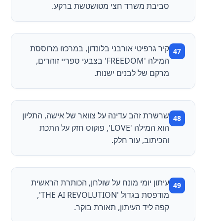
סביבת משרד חצי מטושטשת ברקע.
קיר גרפיטי אורבני בלונדון, במרכזו מרוססת
המילה 'FREEDOM' בצבעי ספריי זוהרים,
מרקם של לבנים ישנות.
שרשרת זהב עדינה על צוואר של אישה, התליון
הוא המילה 'LOVE', פוקוס חזק על התכת
והכיתוב, עור חלק.
עיתון יומי מונח על שולחן, הכותרת הראשית
מודפסת בגדול 'THE AI REVOLUTION',
קפה ליד העיתון, תאורת בוקר.