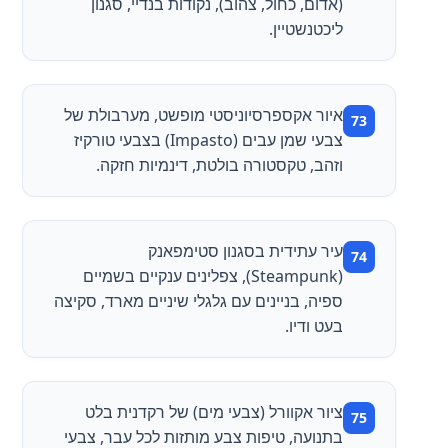
(אדום, כחול, צהוב), נקודות בנדיי, סגנון
ליכטנשטיין.
איור אקספרסיוניסטי מופשט, מערבולת של
צבעי שמן עבים (Impasto) בצבעי טורקיז
וזהב, טקסטורה בולטת, דינמיות חזקה.
עיר עתידית בסגנון סטימפאנק
(Steampunk), צפלינים ענקיים בשמיים
ספיה, בניינים עם גלגלי שיניים מארד, סקיצה
בעט ודיו.
ציור אקוורל (צבעי מים) של רקדנית בלט
בתנועה, טיפות צבע מותזות לכל עבר, צבעי