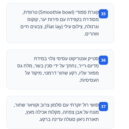
קערת סמודי (Smoothie bowl) טרופית,
מסודרת בקפידה עם פירות יער, קוקוס
וגרנולה, צילום עילי (Flat lay), צבעים חיים
וזוהרים.
סטייק אנטריקוט עסיסי צלוי במידת
מדיום-רייר, נחתך על ידי סכין בשר, מלח גס
מפוזר עליו, רקע שחור דרמטי, מיקוד על
העסיסיות.
סושי רול יוקרתי עם סלמון צרוב וקוויאר שחור,
מונח על אבן צפחה, מקלות אכילה מעץ,
תאורת ניאון סגולה עדינה ברקע.