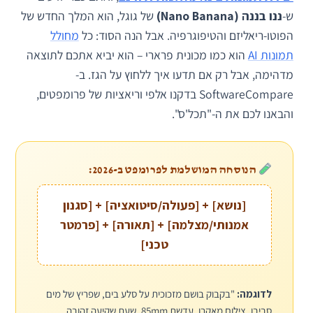
ש-
ננו בננה (Nano Banana)
של גוגל, הוא המלך החדש של
הפוטו-ריאליזם והטיפוגרפיה. אבל הנה הסוד: כל
מחולל
תמונות AI
הוא כמו מכונית פרארי – הוא יביא אתכם לתוצאה
מדהימה, אבל רק אם תדעו איך ללחוץ על הגז. ב-
SoftwareCompare בדקנו אלפי וריאציות של פרומפטים,
והבאנו לכם את ה-"תכל'ס".
הנוסחה המושלמת לפרומפט ב-2026:
[נושא] + [פעולה/סיטואציה] + [סגנון
אמנותי/מצלמה] + [תאורה] + [פרמטר
טכני]
לדוגמה:
"בקבוק בושם מזכוכית על סלע בים, שפריץ של מים
סביבו, צילום מאקרו, עדשת 85mm, שעת שקיעה זהובה,