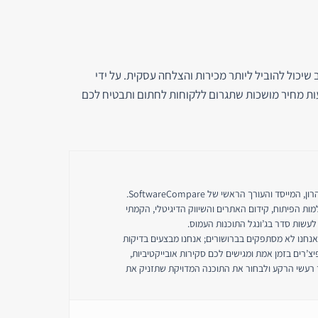
שיכול להוביל ליותר מכירות והצלחה עסקית. על ידי
עות מחיר מושכות שתגרום ללקוחות לחתום ותבטיח לכם
נעים להכיר, אני כפיר אהרון, המייסד והעורך הראשי של SoftwareCompare.
ות הפיתוח, קידום האתרים והשיווק הדיגיטלי, הקמתי
שות סדר בג’ונגל התוכנות העמוס.
-SoftwareCompare אנחנו לא מסתפקים בברושורים; אנחנו מבצעים בדיקות
פיצ’רים בזמן אמת ומגישים לכם סקירות אובייקטיביות,
 רעשי הרקע ולבחור את התוכנה המדויקת שתזניק את