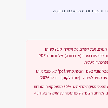
ן, והלקוח מרגיש שהוא בחר בחוכמה.
לעולם, אבל לעולם, אל תשלחו קובץ שניתן
לעריכה. הלקוח יכול לשנות סכומים בטעות (או בכוונה). שלחו תמיד PDF
ערכת דיגיטלית.
לקוח שמקבל קובץ בשם "הצעת מחיר.pdf" לא ימצא אותו
חיר למיתוג - [שם הלקוח] - ינואר 2026".
הסטטיסטיקה מראה ש-80% מהעסקאות נסגרות
ב"פולו-אפ" (Follow Up). שלחתם הצעה? שימו תזכורת להתקשר בעוד 48