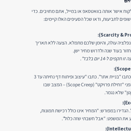
וח אישר אותה בוואטסאפ או במייל, אתם מחויבים. כדי
פים לתביעות, ודאו שכל הסעיפים האלו קיימים:
פלציה עולה, והיומן שלכם מתמלא. הצעה ללא תאריך
זור בעוד שנה ולדרוש מחיר ישן.
ם ל-14 יום בלבד".
זו הטעות הנפוצה ביותר. אל תכתבו "בניית אתר". כתבו "עיצוב ופיתוח דף נחיתה עד 3
גלילות". סעיף זה מגן עליכם מפני "זחילת פרויקט" (Scope Creep) – המצב שבו
טן" שלא נגמר.
הגדירו במפורש: "המחיר אינו כולל רכישת תמונות,
ונע את המשפט: "אבל חשבתי שזה כלול".