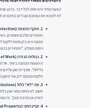
5 המרכיבים שאסור לשלוח הצעה בלעדיהם
הצעת מחיר היא חוזה לכל דבר. ברגע שהלק
לא למצוא את עצמכם עובדים בחינם או חשו
1. תוקף ההצעה (Scarcity & Protection):
המחירים שלכם משתנים, האינ
תפוגה היא צ'ק פתוח ללקוח לח
ניסוח מומלץ: "המחירים בהצעה זו תקפי
2. גבולות הגזרה (Scope of Work):
הלקוח מבקש "רק עוד תיקון ק
3. מה *לא* כלול (Exclusions):
חשוב לא פחות ממה שכן כלול. 
דומיין או כתיבת תוכן". זה מ
4. קניין רוחני (Intellectual Property):