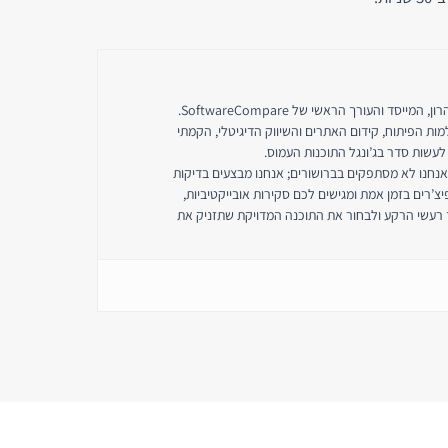
נעים להכיר, אני כפיר אהרון, המייסד והעורך הראשי של SoftwareCompare.
ות הפיתוח, קידום האתרים והשיווק הדיגיטלי, הקמתי
שות סדר בג’ונגל התוכנות העמוס.
-SoftwareCompare אנחנו לא מסתפקים בברושורים; אנחנו מבצעים בדיקות
פיצ’רים בזמן אמת ומגישים לכם סקירות אובייקטיביות,
 רעשי הרקע ולבחור את התוכנה המדויקת שתזניק את