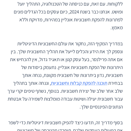
ללקוחות. עם זאת, עם כניסתה של הטכנולוגיה, התהליך יועל
ופושט. אנחנו כבר בשנת 2024, כיום עסקים בכל הגדלים פונים
לפתרונות להפקת חשבוניות אונליין במהירות, מדויקת וללא
מאמץ.
במדריך המקיף הזה, נחקור את עולם החשבוניות הדיגיטליות
ונספק לך את הידע והכלים לייעל את תהליך החשבונית שלך. בין
אם אתה פרילנסר, בעל עסק קטן או תאגיד גדול, אין להכחיש את
היתרונות של הפקת חשבוניות אונליין. נתעמק ביסודות של
חשבוניות, נדון ביתרונות של חשבונית מקוונת, ננחה אותך
בבחירת
תוכנה להפקת קבלות וחשבוניות
, וננחה אותך בתהליך
שלב אחר שלב של יצירת חשבוניות. בנוסף, נשתף טיפים יקרי ערך
עבור חשבונית יעילה ושיטות עבודה מומלצות לשמירה על אבטחת
הנתונים הפיננסיים שלך.
בסוף מדריך זה, תדעו כיצד להפיק חשבוניות דיגיטליות כדי לשפר
את הפעילות העסקית שלכם. תיפרדו מהטרחה של חשבוניות