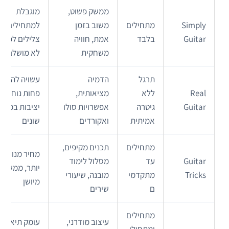
ממשק פשוט,
מוגבלת
Simply
מתחילים
משוב בזמן
למתחילים, זי
Guitar
בלבד
אמת, חוויה
צלילים לפעמ
משחקית
לא מושלם
תרגל
הדמיה
עשויה להיות
Real
ללא
מציאותית,
פחות נוחה,
Guitar
גיטרה
אפשרויות סולו
יציבות במכש
אמיתית
ואקורדים
שונים
מתחילים
תכנים מקיפים,
מחיר מנוי גבו
Guitar
עד
מסלול לימוד
יותר, ממשק 
Tricks
מתקדמי
מובנה, שיעורי
מיושן
ם
שירים
מתחילים
עיצוב מודרני,
עומק תיאורטי
ומתחילי